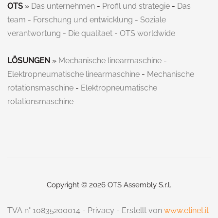
OTS
»
Das unternehmen
-
Profil und strategie
-
Das
team
-
Forschung und entwicklung
-
Soziale
verantwortung
-
Die qualitaet
-
OTS worldwide
LÖSUNGEN
»
Mechanische linearmaschine
-
Elektropneumatische linearmaschine
-
Mechanische
rotationsmaschine
-
Elektropneumatische
rotationsmaschine
Copyright © 2026 OTS Assembly S.r.l.
TVA n° 10835200014 -
Privacy
- Erstellt von
www.etinet.it