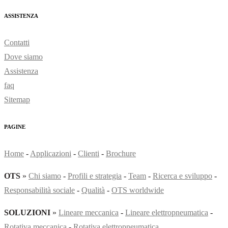
ASSISTENZA
Contatti
Dove siamo
Assistenza
faq
Sitemap
PAGINE
Home
-
Applicazioni
-
Clienti
-
Brochure
OTS
»
Chi siamo
-
Profili e strategia
-
Team
-
Ricerca e sviluppo
-
Responsabilità sociale
-
Qualità
-
OTS worldwide
SOLUZIONI
»
Lineare meccanica
-
Lineare elettropneumatica
-
Rotativa meccanica
-
Rotativa elettropneumatica