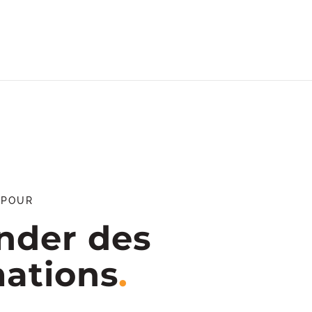
 POUR
der des
mations