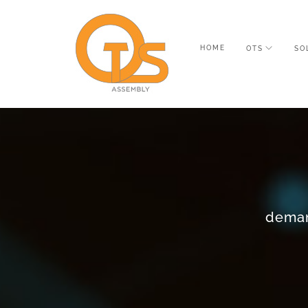
HOME
OTS
SO
deman