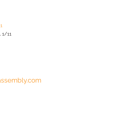
11
 1/11
assembly.com