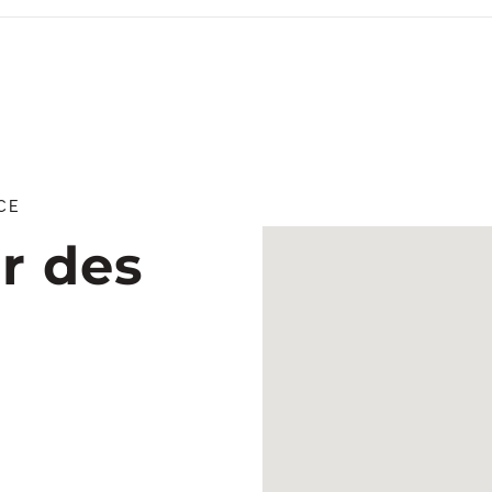
CE
r des