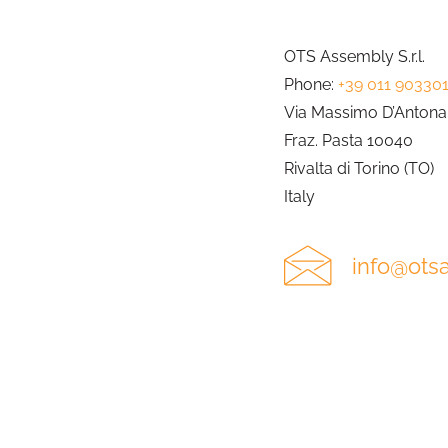
OTS Assembly S.r.l.
Phone:
+39 011 90330
Via Massimo D’Antona,
Fraz. Pasta 10040
Rivalta di Torino (TO)
Italy
info@ots